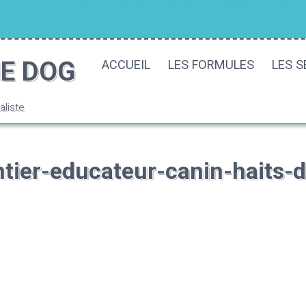
E DOG
ACCUEIL
LES FORMULES
LES S
liste
tier-educateur-canin-haits-d