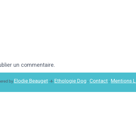
blier un commentaire.
Elodie Beauget
Ethologie Dog
Contact
Mentions L
ered by
-4-
-
-