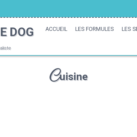
E DOG
ACCUEIL
LES FORMULES
LES S
liste
c
uisine