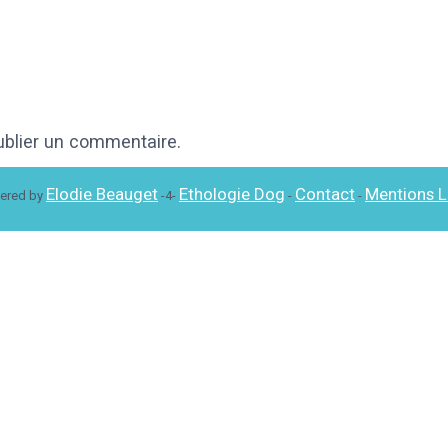
blier un commentaire.
Elodie Beauget
Ethologie Dog
Contact
Mentions L
ered by
-4-
-
-